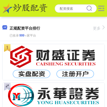
正规配资平台排行
更多
已收录
999
+家平台