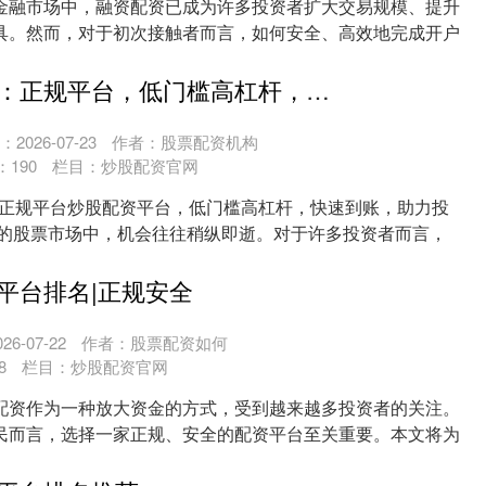
金融市场中，融资配资已成为许多投资者扩大交易规模、提升
具。然而，对于初次接触者而言，如何安全、高效地完成开户
....
股票配资服务：正规平台，低门槛高杠杆，快速到账
2026-07-23
作者：股票配资机构
：
190
栏目：
炒股配资官网
务：正规平台炒股配资平台，低门槛高杠杆，快速到账，助力投
变的股票市场中，机会往往稍纵即逝。对于许多投资者而言，
..
平台排名|正规安全
6-07-22
作者：股票配资如何
8
栏目：
炒股配资官网
配资作为一种放大资金的方式，受到越来越多投资者的关注。
民而言，选择一家正规、安全的配资平台至关重要。本文将为
....