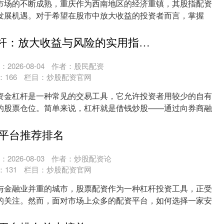
市场的不断成熟，重庆作为西南地区的经济重镇，其股指配资
发展机遇。对于希望在股市中放大收益的投资者而言，掌握
...
**股票资金杠杆：放大收益与风险的实用指南**
2026-08-04
作者：股民配资
：
166
栏目：
炒股配资官网
资金杠杆是一种常见的交易工具，它允许投资者用较少的自有
的股票仓位。简单来说，杠杆就是借钱炒股——通过向券商融
....
平台推荐排名
2026-08-03
作者：炒股配资论
：
131
栏目：
炒股配资官网
与金融业并重的城市，股票配资作为一种杠杆投资工具，正受
的关注。然而，面对市场上众多的配资平台，如何选择一家安
....