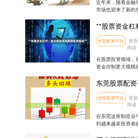
近年来，随着金融
市场也迎来了新的
“重庆股指配资 新策略.
更新：
炒股配资平台
阅读
在股票投资领域，
资金控制更大规模
资，将投资本金放大数
东莞股票配资
更新：
炒股配资平台
阅读
在东莞这座制造业
到越来越多投资者
全、合规、服务优质的