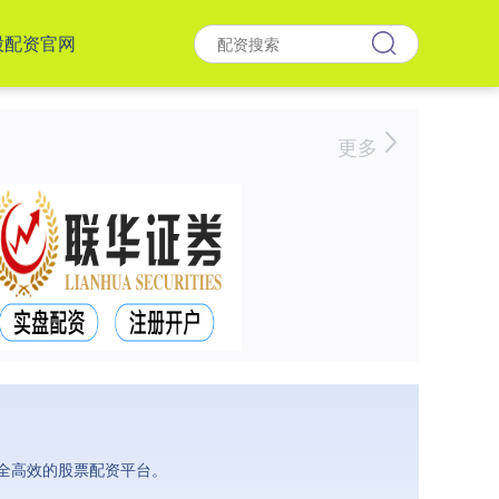
股配资官网
更多
全高效的股票配资平台。