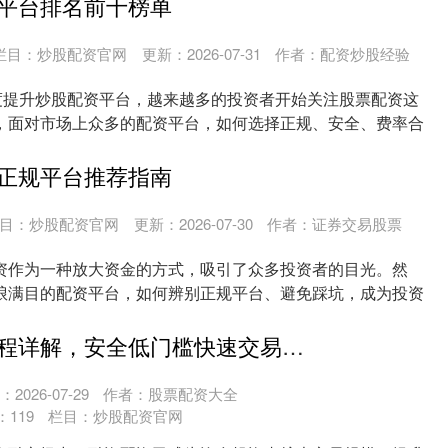
平台排名前十榜单
栏目：
炒股配资官网
更新：2026-07-31
作者：配资炒股经验
度提升炒股配资平台，越来越多的投资者开始关注股票配资这
，面对市场上众多的配资平台，如何选择正规、安全、费率合
....
正规平台推荐指南
目：
炒股配资官网
更新：2026-07-30
作者：证券交易股票
资作为一种放大资金的方式，吸引了众多投资者的目光。然
琅满目的配资平台，如何辨别正规平台、避免踩坑，成为投资
将....
融配资开户流程详解，安全低门槛快速交易指南
2026-07-29
作者：股票配资大全
：
119
栏目：
炒股配资官网