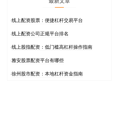
最新文章
线上配资股票：便捷杠杆交易平台
·
线上配资公司正规平台排名
·
线上股指配资：低门槛高杠杆操作指南
·
雅安股票配资平台有哪些
·
徐州股市配资：本地杠杆资金指南
·