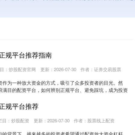
正规平台推荐指南
目：
炒股配资官网
更新：2026-07-30
作者：证券交易股票
资作为一种放大资金的方式，吸引了众多投资者的目光。然
琅满目的配资平台，如何辨别正规平台、避免踩坑，成为投资
将....
正规平台推荐
栏目：
炒股配资
更新：2026-07-30
作者：股票线上配资
剧的背景下，越来越多的投资者希望通过配资放大资金杠杆，