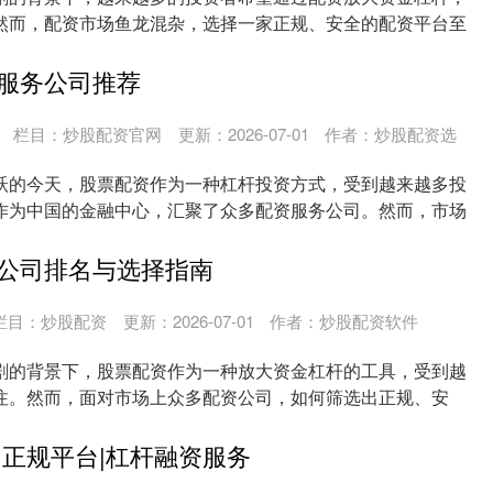
然而，配资市场鱼龙混杂，选择一家正规、安全的配资平台至
....
服务公司推荐
栏目：
炒股配资官网
更新：2026-07-01
作者：炒股配资选
跃的今天，股票配资作为一种杠杆投资方式，受到越来越多投
作为中国的金融中心，汇聚了众多配资服务公司。然而，市场
....
公司排名与选择指南
栏目：
炒股配资
更新：2026-07-01
作者：炒股配资软件
剧的背景下，股票配资作为一种放大资金杠杆的工具，受到越
注。然而，面对市场上众多配资公司，如何筛选出正规、安
成....
|正规平台|杠杆融资服务