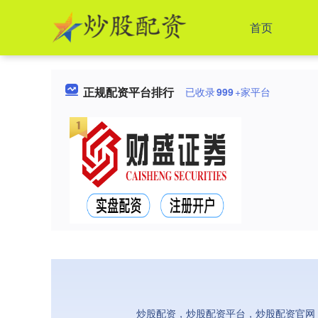
首页
正规配资平台排行
已收录
999
+家平台
炒股配资，炒股配资平台，炒股配资官网