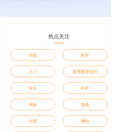
热点关注
炒股
配资
入门
股票配资排行
安全
杠杆
风险
指南
代理
网站