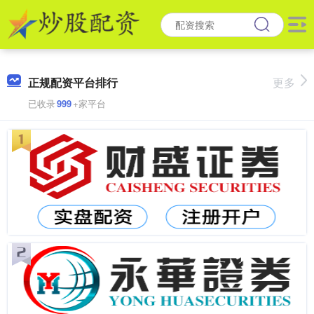
正规配资平台排行
更多
已收录
999
+家平台