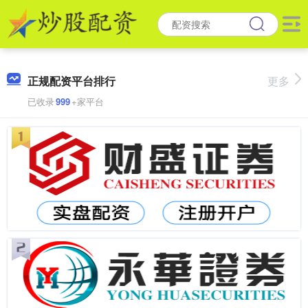
正规配资平台排行
更多
已收录
999
+家平台