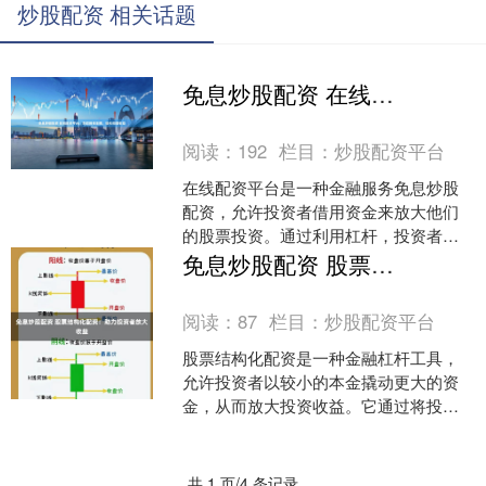
炒股配资 相关话题
免息炒股配资 在线配资平台：助你投资股票，轻松倍增收益
阅读：
192
栏目：
炒股配资平台
在线配资平台是一种金融服务免息炒股
配资，允许投资者借用资金来放大他们
的股票投资。通过利用杠杆，投资者可
以增加他们的潜在收益，但同时也要承
免息炒股配资 股票结构化配资：助力投资者放大收益
担更高的风险。 在线配资....
阅读：
87
栏目：
炒股配资平台
股票结构化配资是一种金融杠杆工具，
允许投资者以较小的本金撬动更大的资
金，从而放大投资收益。它通过将投资
者的本金与金融机构提供的杠杆资金相
结合，实现资金放大。 *....
共 1 页/4 条记录