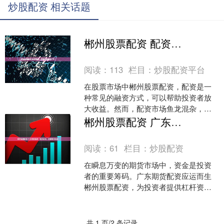
炒股配资 相关话题
郴州股票配资 配资靠谱，尽在股票配资门户
阅读：
113
栏目：
炒股配资平台
在股票市场中郴州股票配资，配资是一
种常见的融资方式，可以帮助投资者放
大收益。然而，配资市场鱼龙混杂，选
择靠谱的配资平台至关重要。 配资公司
郴州股票配资 广东期货配资：助力投资，把握市场先机
收取的利息一般按照年化....
阅读：
61
栏目：
炒股配资
在瞬息万变的期货市场中，资金是投资
者的重要筹码。广东期货配资应运而生
郴州股票配资，为投资者提供杠杆资
金，助力他们把握市场先机，实现财富
增值。 在选择高市值股票时....
共 1 页/2 条记录