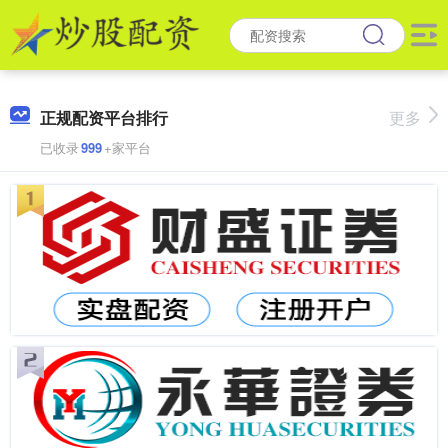
正规配资平台排行
更多
已收录
999
+家平台