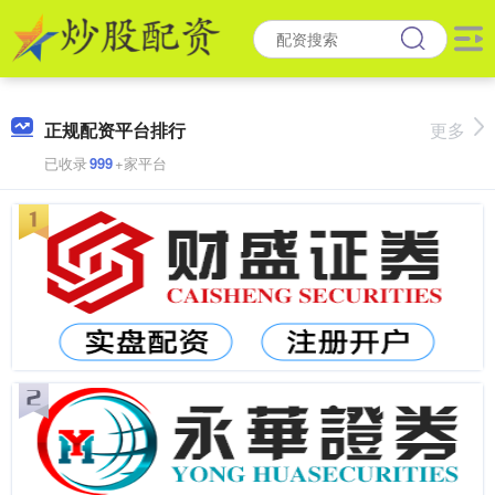
正规配资平台排行
更多
已收录
999
+家平台