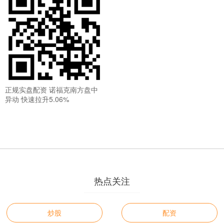
正规实盘配资 诺福克南方盘中
异动 快速拉升5.06%
热点关注
炒股
配资