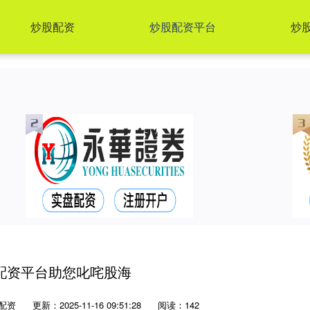
炒股配资
炒股配资平台
炒
配资平台助您叱咤股海
配资
更新：2025-11-16 09:51:28
阅读：142