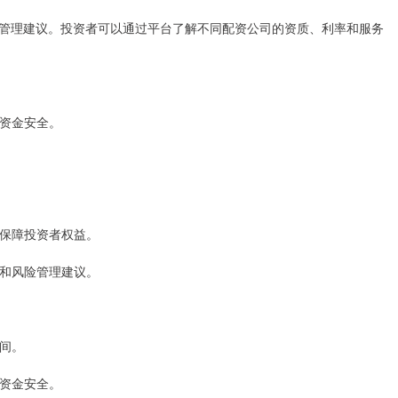
管理建议。投资者可以通过平台了解不同配资公司的资质、利率和服务
者资金安全。
，保障投资者权益。
导和风险管理建议。
空间。
障资金安全。