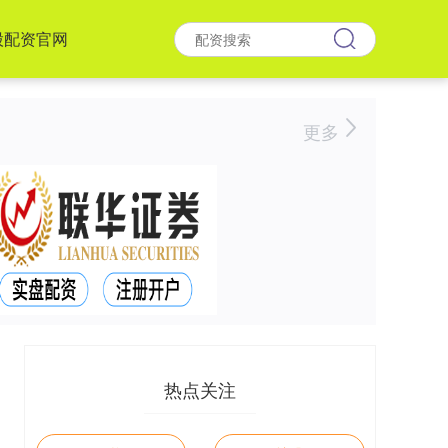
股配资官网
更多
热点关注