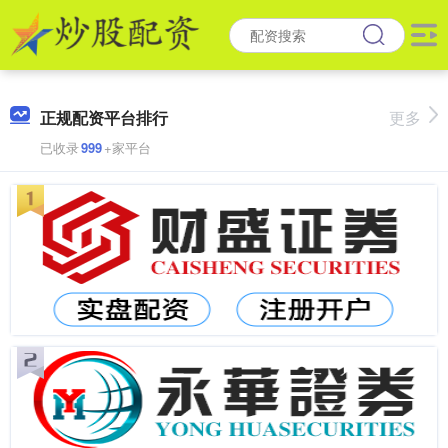
正规配资平台排行
更多
已收录
999
+家平台