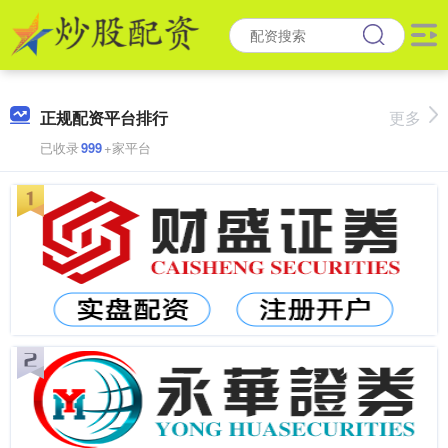
正规配资平台排行
更多
已收录
999
+家平台